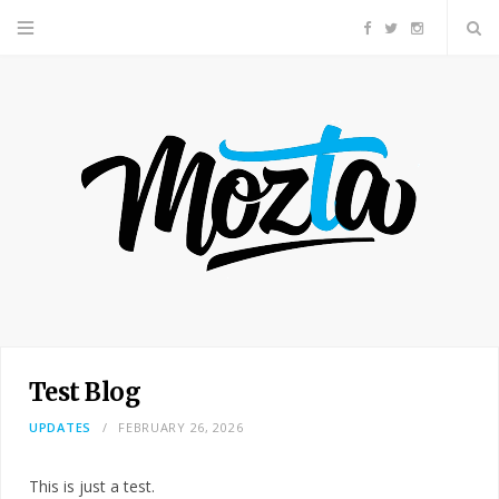
F
T
I
a
w
n
c
i
s
e
t
t
b
t
a
o
e
g
o
r
r
Test Blog
k
a
UPDATES
FEBRUARY 26, 2026
m
This is just a test.