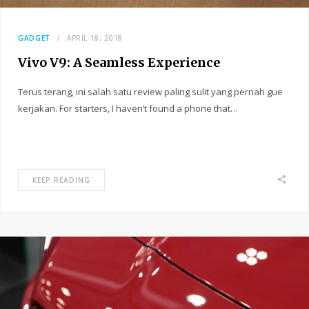
GADGET
APRIL 18, 2018
Vivo V9: A Seamless Experience
Terus terang, ini salah satu review paling sulit yang pernah gue
kerjakan. For starters, I haven’t found a phone that…
KEEP READING