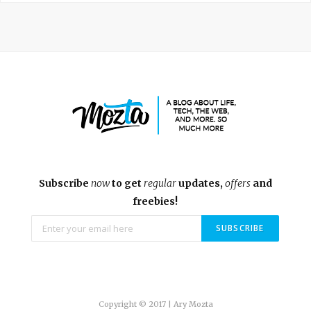
Subscribe
now
to get
regular
updates,
offers
and
freebies!
Copyright © 2017 | Ary Mozta