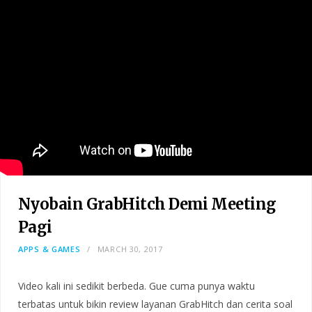
Nyobain GrabHitch Demi Meeting
Pagi
APPS & GAMES
MARCH 30, 2017
Video kali ini sedikit berbeda. Gue cuma punya waktu
terbatas untuk bikin review layanan GrabHitch dan cerita soal