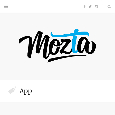
F
T
I
a
w
n
c
i
s
e
t
t
b
t
a
o
e
g
o
r
r
App
k
a
m