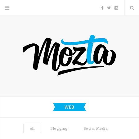
F
T
I
a
w
n
c
i
s
e
t
t
b
t
a
o
e
g
o
r
r
WEB
k
a
All
Blogging
Social Media
m