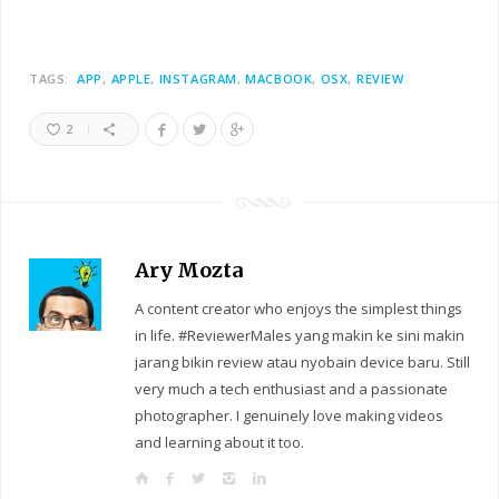
TAGS:
APP
APPLE
INSTAGRAM
MACBOOK
OSX
REVIEW
2
Ary Mozta
A content creator who enjoys the simplest things
in life. #ReviewerMales yang makin ke sini makin
jarang bikin review atau nyobain device baru. Still
very much a tech enthusiast and a passionate
photographer. I genuinely love making videos
and learning about it too.
W
F
T
I
L