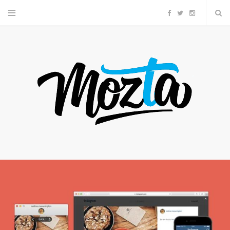
F
T
I
a
w
n
c
i
s
e
t
t
b
t
a
o
e
g
o
r
r
k
a
m