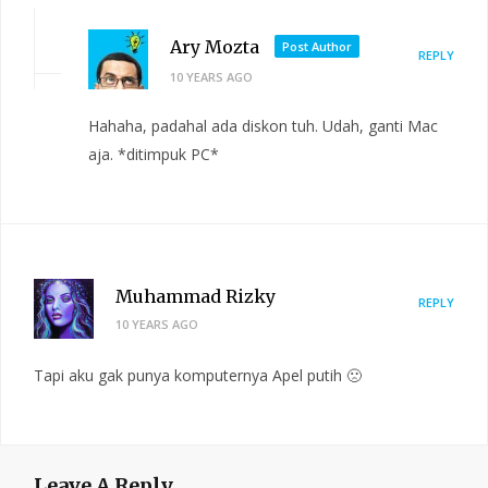
Ary Mozta
Post Author
REPLY
10 YEARS AGO
Hahaha, padahal ada diskon tuh. Udah, ganti Mac
aja. *ditimpuk PC*
Muhammad Rizky
REPLY
10 YEARS AGO
Tapi aku gak punya komputernya Apel putih 🙁
Leave A Reply