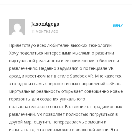
JasonAgogs
REPLY
11 MONTHS AGO
Приветствую всех любителей высоких технологий!
Хочу поделиться интересными мыслями о развитии
виртуальной реальности и ее применении в бизнесе и
развлечениях. Недавно задумался о потенциале VR-
аркад и квест-комнат в стиле Sandbox VR. Мне кажется,
это одно из самых перспективных направлений сейчас.
Виртуальная реальность открывает совершенно новые
горизонты для создания уникального
пользовательского опыта. В отличие от традиционных
развлечений, VR позволяет полностью погрузиться в
другой мир, ощутить непередаваемые эмоции и
испытать то, что невозможно в реальной жизни. Это