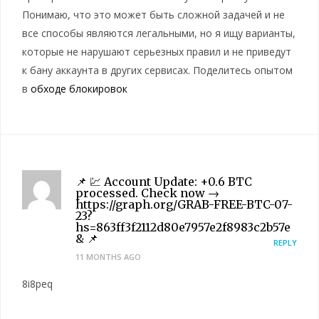
Понимаю, что это может быть сложной задачей и не
все способы являются легальными, но я ищу варианты,
которые не нарушают серьезных правил и не приведут
к бану аккаунта в других сервисах. Поделитесь опытом
в
обходе блокировок
📌 💹 Account Update: +0.6 BTC
processed. Check now →
https://graph.org/GRAB-FREE-BTC-07-
23?
hs=863ff3f2112d80e7957e2f8983c2b57e
& 📌
REPLY
11 MONTHS AGO
8i8peq