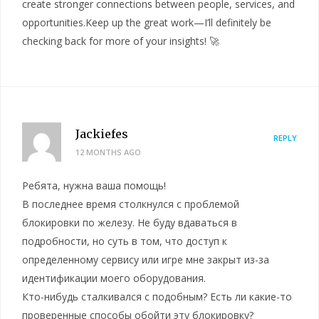
create stronger connections between people, services, and
opportunities.Keep up the great work—I’ll definitely be
checking back for more of your insights! 🚀
Jackiefes
REPLY
12 MONTHS AGO
Ребята, нужна ваша помощь!
В последнее время столкнулся с проблемой
блокировки по железу. Не буду вдаваться в
подробности, но суть в том, что доступ к
определенному сервису или игре мне закрыт из-за
идентификации моего оборудования.
Кто-нибудь сталкивался с подобным? Есть ли какие-то
проверенные способы обойти эту блокировку?