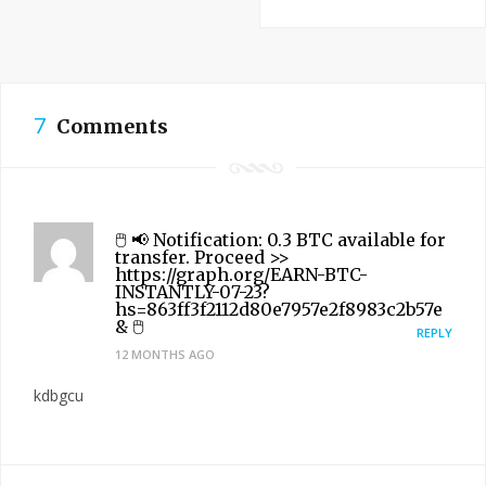
7
Comments
🖱 📢 Notification: 0.3 BTC available for
transfer. Proceed >>
https://graph.org/EARN-BTC-
INSTANTLY-07-23?
hs=863ff3f2112d80e7957e2f8983c2b57e
& 🖱
REPLY
12 MONTHS AGO
kdbgcu