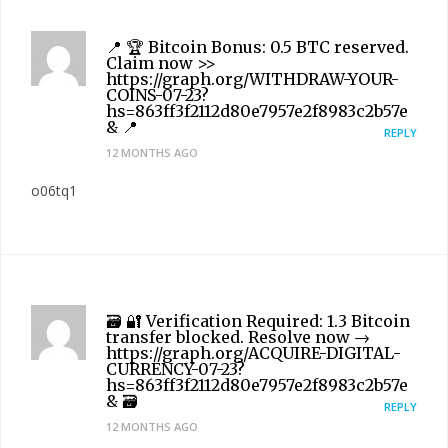
📍 🏆 Bitcoin Bonus: 0.5 BTC reserved.
Claim now >>
https://graph.org/WITHDRAW-YOUR-
COINS-07-23?
hs=863ff3f2112d80e7957e2f8983c2b57e
& 📍
REPLY
12 MONTHS AGO
o06tq1
🗃 🔐 Verification Required: 1.3 Bitcoin
transfer blocked. Resolve now →
https://graph.org/ACQUIRE-DIGITAL-
CURRENCY-07-23?
hs=863ff3f2112d80e7957e2f8983c2b57e
& 🗃
REPLY
12 MONTHS AGO