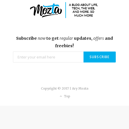
Subscribe
now
to get
regular
updates,
offers
and
freebies!
Copyright © 2017 | Ary Mozta
Top