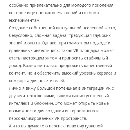
особенно привлекательно для молодого поколения,
которое ищет новых впечатлений и готово к
экспериментам.
Создание собственной виртуальной вселенной – это,
безусловно, сложная задача, требующая глубоких
знаний и опыта. Однако, при грамотном подходе и
правильных инвестициях, такая VR-площадка может
стать настоящим хитом и приносить стабильный
доход. Важно не только предложить качественный
контент, но и обеспечить высокий уровень сервиса и
комфорта для посетителей.
Лично я вижу большой потенциал в интеграции VR с
другими технологиями, такими как искусственный
интеллект и блокчейн. Это может открыть новые
возможности для создания интерактивных и
персонализированных VR-пространств.
А что вы думаете о перспективах виртуальной