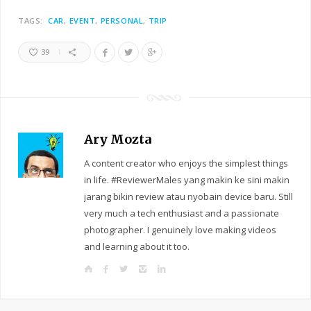
TAGS:
CAR
EVENT
PERSONAL
TRIP
39
Ary Mozta
A content creator who enjoys the simplest things
in life. #ReviewerMales yang makin ke sini makin
jarang bikin review atau nyobain device baru. Still
very much a tech enthusiast and a passionate
photographer. I genuinely love making videos
and learning about it too.
W
F
T
I
L
e
a
w
n
i
b
c
i
s
n