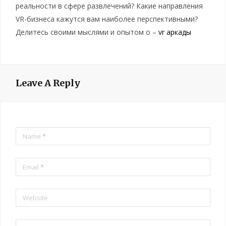
реальности в сфере развлечений? Какие направления
VR-бизнеса кажутся вам наиболее перспективными?
Делитесь своими мыслями и опытом о –
vr аркады
Leave A Reply
Name
*
Email
*
Website