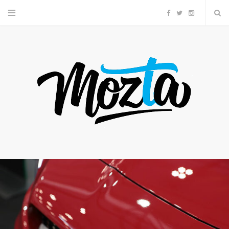
F
T
I
a
w
n
c
i
s
e
t
t
b
t
a
o
e
g
o
r
r
k
a
m