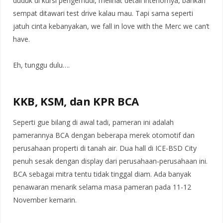
duduk di kursi pengemudi, melihat detail interiornya, bahkan
sempat ditawari test drive kalau mau. Tapi sama seperti
jatuh cinta kebanyakan, we fall in love with the Merc we can’t
have.
Eh, tunggu dulu….
KKB, KSM, dan KPR BCA
Seperti gue bilang di awal tadi, pameran ini adalah
pamerannya BCA dengan beberapa merek otomotif dan
perusahaan properti di tanah air. Dua hall di ICE-BSD City
penuh sesak dengan display dari perusahaan-perusahaan ini.
BCA sebagai mitra tentu tidak tinggal diam. Ada banyak
penawaran menarik selama masa pameran pada 11-12
November kemarin.