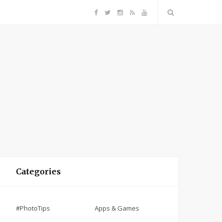
F
T
I
R
Y
a
w
n
S
o
c
i
s
S
u
e
t
t
T
b
t
a
u
o
e
g
b
o
r
r
e
Categories
k
a
#PhotoTips
Apps & Games
m