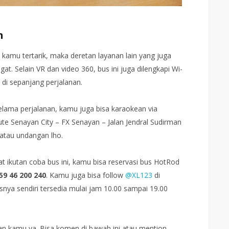
n
 kamu tertarik, maka deretan layanan lain yang juga
at. Selain VR dan video 360, bus ini juga dilengkapi Wi-
 di sepanjang perjalanan.
lama perjalanan, kamu juga bisa karaokean via
ute Senayan City – FX Senayan – Jalan Jendral Sudirman
 atau undangan lho.
 ikutan coba bus ini, kamu bisa reservasi bus HotRod
59 46 200 240
. Kamu juga bisa follow
@XL123
di
snya sendiri tersedia mulai jam 10.00 sampai 19.00
an kamu ya. Bisa komen di bawah ini atau mention