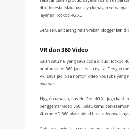
sekadar jualan produk. Layanan baru sampai
co
di Indonesia. Makanya saya lumayan semangat
layanan HotRod 4G XL.
Seru-seruan bareng rekan-rekan blogger lain di
VR dan 360 Video
Salah satu hal yang saya coba di bus HotRod 4G X
nonton video 360 jadi serasa nyata. Dengan m
VR, saya jadi bisa nonton video YouTube yang 
nyaman.
Nggak cuma itu, bus HotRod 4G XL juga kasih 
penggemar video 360. Kalau kamu berkesempata
Xtreme HD 360 plus upload hasil videonya lang
Coba bayangin: bisa seru-seruan sama temen-t