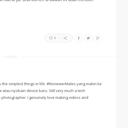
0
 the simplest things in life. #ReviewerMales yang makin ke
w atau nyobain device baru. Still very much a tech
 photographer. I genuinely love making videos and