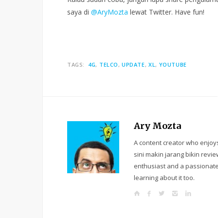
saya di
@AryMozta
lewat Twitter. Have fun!
TAGS:
4G
TELCO
UPDATE
XL
YOUTUBE
Ary Mozta
A content creator who enjoys
sini makin jarang bikin revie
enthusiast and a passionate
learning about it too.
W
F
T
I
L
e
a
w
n
i
b
c
i
s
n