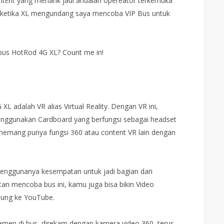
ntent
yang menarik jadi andalan opereator terkemuka
 ketika XL mengundang saya mencoba VIP Bus untuk
 bus HotRod 4G XL? Count me in!
L adalah VR alias Virtual Reality. Dengan VR ini,
enggunakan Cardboard yang berfungsi sebagai headset
memang punya fungsi 360 atau content VR lain dengan
penggunanya kesempatan untuk jadi bagian dari
n mencoba bus ini, kamu juga bisa bikin Video
sung ke YouTube.
emen di bus, direkam dengan kamera video 360, terus